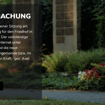
TMACHUNG
seiner Sitzung am
für den Friedhof in
 Der vollständige
nternet unter
nd die neue
engemeinde bzw. im
 Kraft. gez. Axel